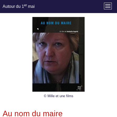
er
Autour du 1
mai
© Mille et une films
Au nom du maire