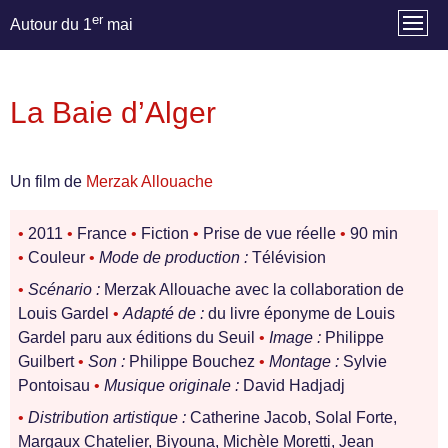
er
Autour du 1
mai
La Baie d’Alger
Un film de
Merzak Allouache
•
2011
•
France
•
Fiction
•
Prise de vue réelle
•
90 min
•
Couleur
•
Mode de production :
Télévision
•
Scénario :
Merzak Allouache avec la collaboration de
Louis Gardel
•
Adapté de :
du livre éponyme de Louis
Gardel paru aux éditions du Seuil
•
Image :
Philippe
Guilbert
•
Son :
Philippe Bouchez
•
Montage :
Sylvie
Pontoisau
•
Musique originale :
David Hadjadj
•
Distribution artistique :
Catherine Jacob, Solal Forte,
Margaux Chatelier, Biyouna, Michèle Moretti, Jean