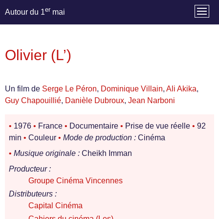
er
Autour du 1
mai
Olivier (L’)
Un film de
Serge Le Péron
,
Dominique Villain
,
Ali Akika
,
Guy Chapouillié
,
Danièle Dubroux
,
Jean Narboni
•
1976
•
France
•
Documentaire
•
Prise de vue réelle
•
92
min
•
Couleur
•
Mode de production :
Cinéma
•
Musique originale :
Cheikh Imman
Producteur :
Groupe Cinéma Vincennes
Distributeurs :
Capital Cinéma
Cahiers du cinéma (Les)