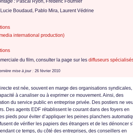
ntage :
Pascal Ryon, Frédéric Fournier
: Lucie Boudaud, Pablo Mira, Laurent Védrine
tions
media international production)
tions
erciale du film, consulter la page sur les
diffuseurs spécialisé
ernière mise à jour :
26 février 2010
irecte est née, souvent en marge des organisations syndicales,
apacité à canaliser ou à exprimer ce mouvement. Ainsi, des
ation du service public en entreprise privée. Des postiers ne ve
s. Des agents EDF rétablissent le courant dans des foyers en
 des pieds pour éviter d’appliquer les peines planchers automati
sent de vérifier les papiers des étrangers et de les dénoncer s’
 Pendant ce temps, du côté des entreprises, des conseillers en