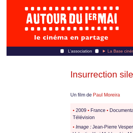
L’association
La Base ciné
Insurrection sil
Un film de
Paul Moreira
•
2009
•
France
•
Documenta
Télévision
•
Image :
Jean-Pierre Vesperi