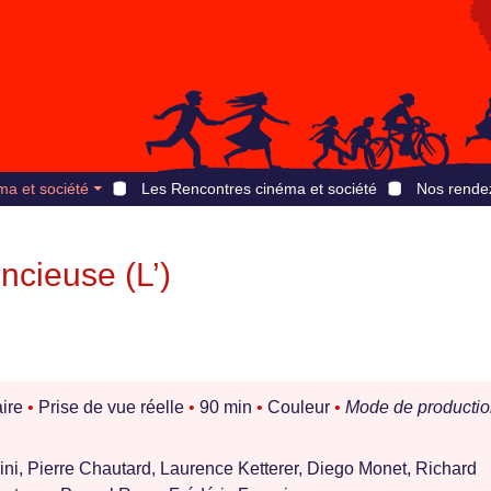
ma et société
Les Rencontres cinéma et société
Nos rende
encieuse (L’)
ire
•
Prise de vue réelle
•
90 min
•
Couleur
•
Mode de productio
ni, Pierre Chautard, Laurence Ketterer, Diego Monet, Richard