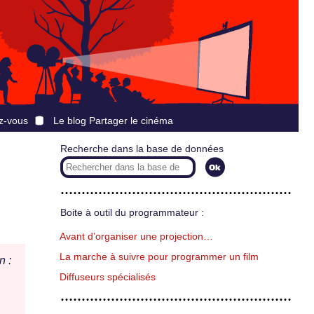
z-vous
Le blog Partager le cinéma
Recherche dans la base de données
Boite à outil du programmateur :
Avant d’organiser une projection…
La marche à suivre pour programmer un film
n :
Diffuseurs spécialisés