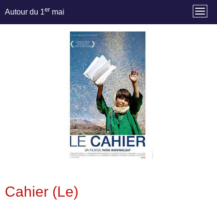
er
Autour du 1
mai
Cahier (Le)