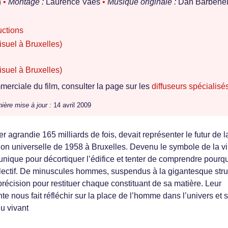
n
•
Montage :
Laurence Vaes
•
Musique originale :
Dan Barbene
uctions
suel à Bruxelles)
suel à Bruxelles)
erciale du film, consulter la page sur les
diffuseurs spécialisé
ière mise à jour :
14 avril 2009
 agrandie 165 milliards de fois, devait représenter le futur de l
ion universelle de 1958 à Bruxelles. Devenu le symbole de la vil
nique pour décortiquer l’édifice et tenter de comprendre pourquo
llectif. De minuscules hommes, suspendus à la gigantesque stru
précision pour restituer chaque constituant de sa matière. Leur
te nous fait réfléchir sur la place de l’homme dans l’univers et s
u vivant