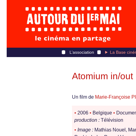
L’association
La Base ciné
Atomium in/out
Un film de
Marie-Françoise Pl
•
2006
•
Belgique
•
Documen
production :
Télévision
•
Image :
Mathias Nouel, Mar