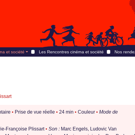
ma et société
Les Rencontres cinéma et société
Nos rende
issart
taire
•
Prise de vue réelle
•
24 min
•
Couleur
•
Mode de
ie-Françoise Plissart
•
Son :
Marc Engels, Ludovic Van