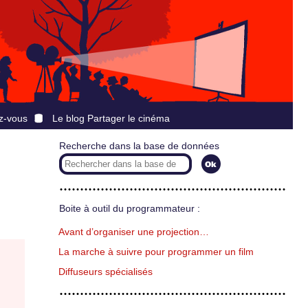
z-vous
Le blog Partager le cinéma
Recherche dans la base de données
Boite à outil du programmateur :
Avant d’organiser une projection…
La marche à suivre pour programmer un film
Diffuseurs spécialisés