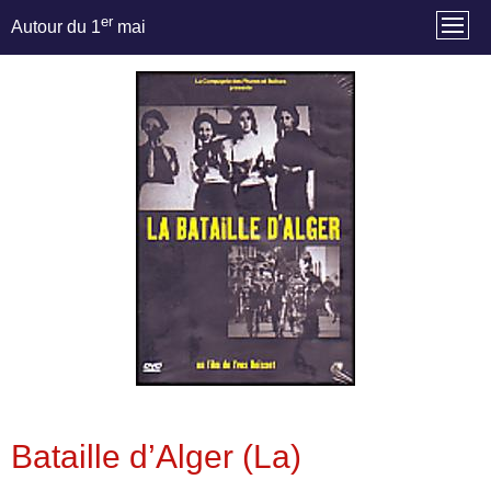
er
Autour du 1
mai
Bataille d’Alger (La)