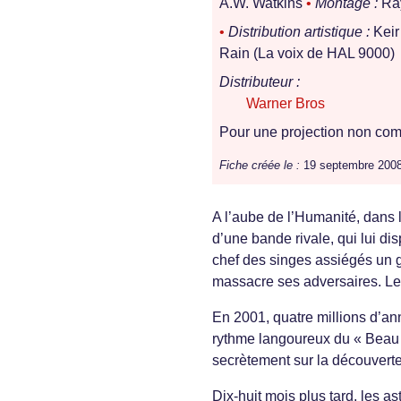
A.W. Watkins
•
Montage :
Ray
•
Distribution artistique :
Keir
Rain (La voix de HAL 9000)
Distributeur :
Warner Bros
Pour une projection non comm
Fiche créée le :
19 septembre 200
A l’aube de l’Humanité, dans l
d’une bande rivale, qui lui di
chef des singes assiégés un ge
massacre ses adversaires. Le 
En 2001, quatre millions d’ann
rythme langoureux du « Beau
secrètement sur la découverte
Dix-huit mois plus tard, les 