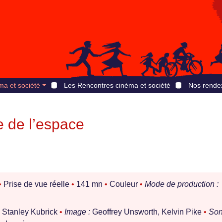
ma et société
Les Rencontres cinéma et société
Nos rende
e de l’espace
•
Prise de vue réelle
•
141 mn
•
Couleur
•
Mode de production :
, Stanley Kubrick
•
Image :
Geoffrey Unsworth, Kelvin Pike
•
Son