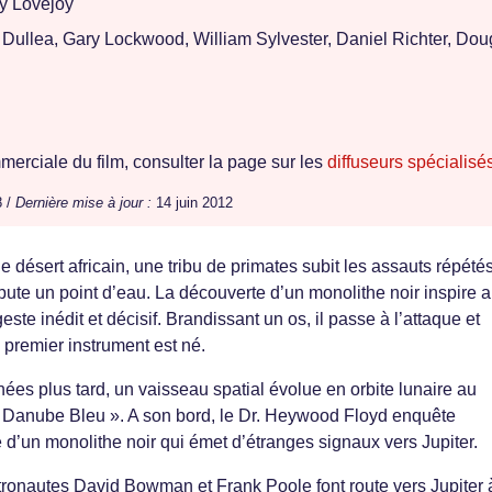
 Lovejoy
 Dullea, Gary Lockwood, William Sylvester, Daniel Richter, Dou
erciale du film, consulter la page sur les
diffuseurs spécialisé
8 /
Dernière mise à jour :
14 juin 2012
e désert africain, une tribu de primates subit les assauts répété
spute un point d’eau. La découverte d’un monolithe noir inspire 
ste inédit et décisif. Brandissant un os, il passe à l’attaque et
premier instrument est né.
ées plus tard, un vaisseau spatial évolue en orbite lunaire au
 Danube Bleu ». A son bord, le Dr. Heywood Floyd enquête
 d’un monolithe noir qui émet d’étranges signaux vers Jupiter.
astronautes David Bowman et Frank Poole font route vers Jupiter 