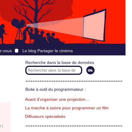
z-vous
Le blog Partager le cinéma
Recherche dans la base de données
Boite à outil du programmateur :
Avant d’organiser une projection…
La marche à suivre pour programmer un film
Diffuseurs spécialisés
 :