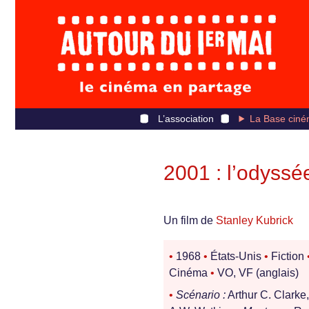
L’association
La Base ciné
2001 : l’odyssé
Un film de
Stanley Kubrick
•
1968
•
États-Unis
•
Fiction
Cinéma
•
VO, VF (anglais)
•
Scénario :
Arthur C. Clarke