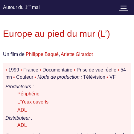
er
Autour du 1
mai
Europe au pied du mur (L’)
Un film de
Philippe Baqué
,
Arlette Girardot
•
1999
•
France
•
Documentaire
•
Prise de vue réelle
•
54
mn
•
Couleur
•
Mode de production :
Télévision
•
VF
Producteurs :
Périphérie
L’Yeux ouverts
ADL
Distributeur :
ADL