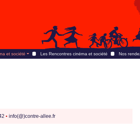
ma et société
Les Rencontres cinéma et société
Nos rende
 42
•
info(@)contre-allee.fr