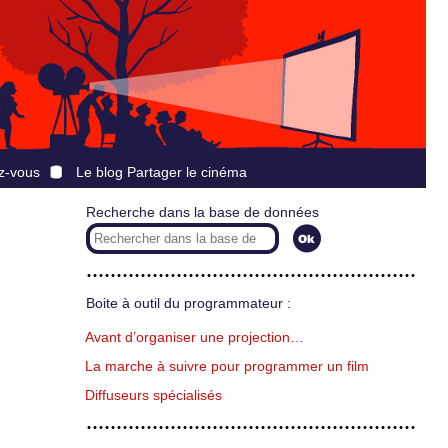
z-vous
Le blog Partager le cinéma
Recherche dans la base de données
Boite à outil du programmateur :
Avant d’organiser une projection…
La marche à suivre pour programmer un film
Diffuseurs spécialisés