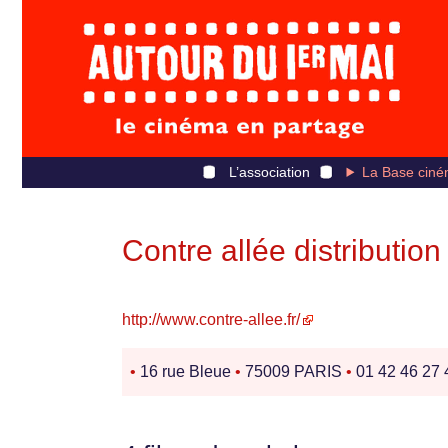
L’association
La Base ciné
Contre allée distribution
http://www.contre-allee.fr/
•
16 rue Bleue
•
75009 PARIS
•
01 42 46 27