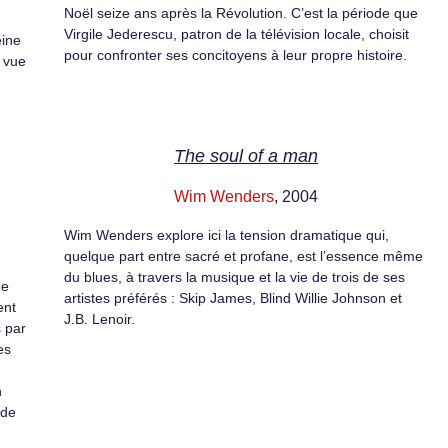
Noël seize ans après la Révolution. C’est la période que
Virgile Jederescu, patron de la télévision locale, choisit
eine
pour confronter ses concitoyens à leur propre histoire.
n vue
The soul of a man
Wim Wenders
, 2004
Wim Wenders explore ici la tension dramatique qui,
quelque part entre sacré et profane, est l’essence même
du blues, à travers la musique et la vie de trois de ses
de
artistes préférés : Skip James, Blind Willie Johnson et
ent
J.B. Lenoir.
 par
es
n
 de