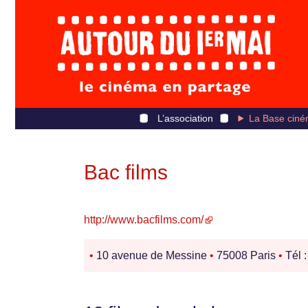
L’association
La Base ciné
Bac films
http://www.bacfilms.com/
•
10 avenue de Messine
•
75008 Paris
•
Tél 