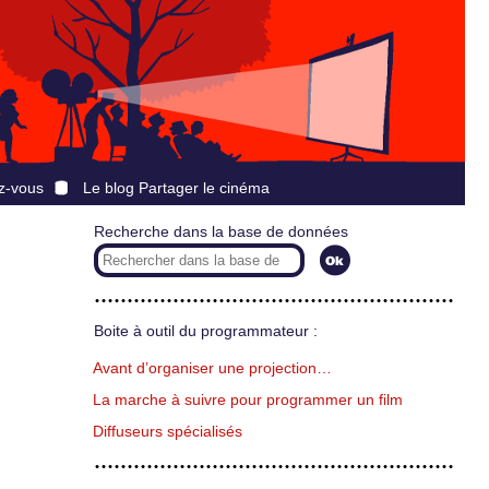
z-vous
Le blog Partager le cinéma
Recherche dans la base de données
Boite à outil du programmateur :
Avant d’organiser une projection…
La marche à suivre pour programmer un film
Diffuseurs spécialisés