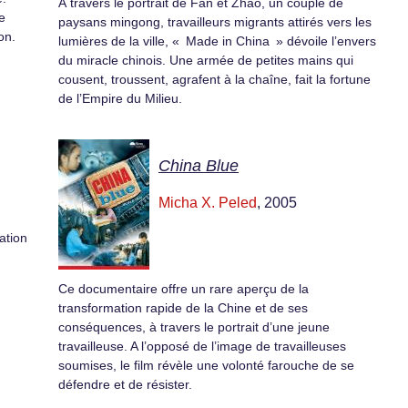
À travers le portrait de Fan et Zhao, un couple de
e
paysans mingong, travailleurs migrants attirés vers les
on.
lumières de la ville, « Made in China » dévoile l’envers
du miracle chinois. Une armée de petites mains qui
cousent, troussent, agrafent à la chaîne, fait la fortune
de l’Empire du Milieu.
China Blue
Micha X. Peled
, 2005
mation
Ce documentaire offre un rare aperçu de la
transformation rapide de la Chine et de ses
conséquences, à travers le portrait d’une jeune
travailleuse. A l’opposé de l’image de travailleuses
soumises, le film révèle une volonté farouche de se
défendre et de résister.