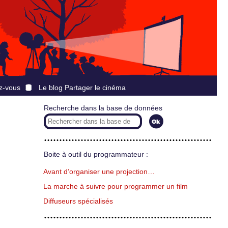
z-vous
Le blog Partager le cinéma
Recherche dans la base de données
Boite à outil du programmateur :
Avant d’organiser une projection…
La marche à suivre pour programmer un film
Diffuseurs spécialisés