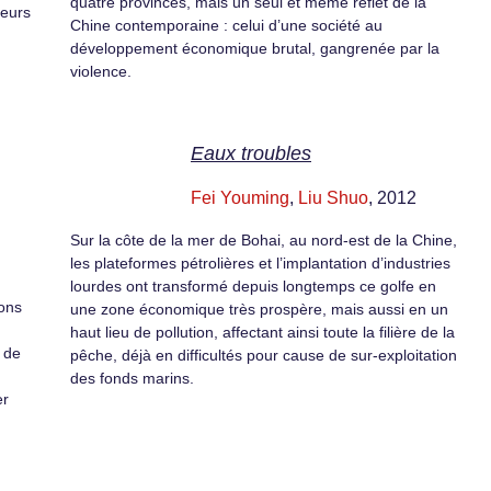
quatre provinces, mais un seul et même reflet de la
leurs
Chine contemporaine : celui d’une société au
développement économique brutal, gangrenée par la
violence.
Eaux troubles
Fei Youming
,
Liu Shuo
, 2012
Sur la côte de la mer de Bohai, au nord-est de la Chine,
les plateformes pétrolières et l’implantation d’industries
lourdes ont transformé depuis longtemps ce golfe en
ions
une zone économique très prospère, mais aussi en un
haut lieu de pollution, affectant ainsi toute la filière de la
 de
pêche, déjà en difficultés pour cause de sur-exploitation
des fonds marins.
er