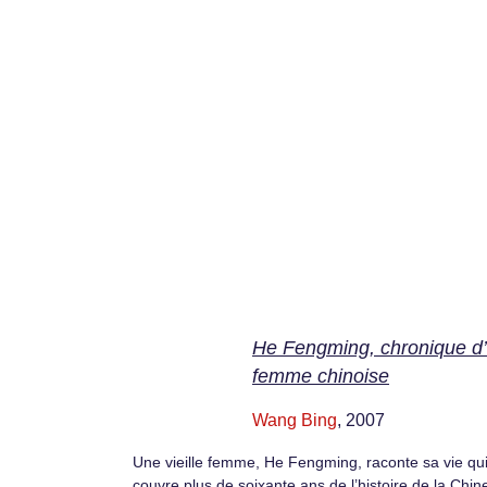
He Fengming, chronique d
femme chinoise
Wang Bing
, 2007
Une vieille femme, He Fengming, raconte sa vie qu
couvre plus de soixante ans de l’histoire de la Chin