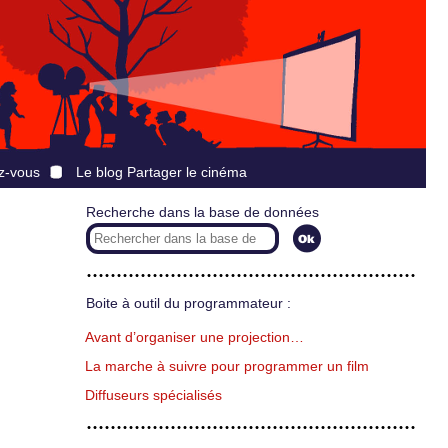
z-vous
Le blog Partager le cinéma
Recherche dans la base de données
Boite à outil du programmateur :
Avant d’organiser une projection…
La marche à suivre pour programmer un film
Diffuseurs spécialisés