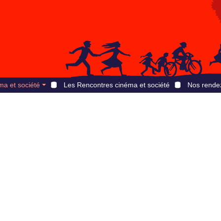
ma et société
Les Rencontres cinéma et société
Nos rende