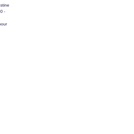
stine
0 -
pour