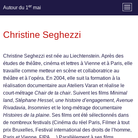
er
Autour du 1
mai
Christine Seghezzi
Christine Seghezzi est née au Liechtenstein. Après des
études de théâtre, cinéma et lettres à Vienne et à Paris, elle
travaille comme metteur en scène et collaboratrice au
théâtre et à l’opéra. En 2004, elle suit la formation à la
réalisation documentaire aux Ateliers Varan et réalise le
court-métrage
Chair de ta chair
. Suivent les films
Minimal
land
,
Stéphane Hessel, une histoire d’engagement
,
Avenue
Rivadavia
,
Insomnies
et le long-métrage documentaire
Histoires de la plaine
. Ses films ont été sélectionnés dans
de nombreux festivals (Cinéma du réel Paris, Filmer à tout
prix Bruxelles, Festival international des droits de l’homme,
Paris et Vienne, FIPA,…) Parallèlement à ses films,