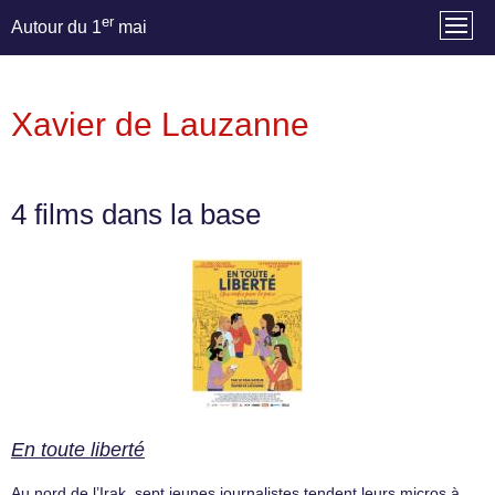
er
Autour du 1
mai
Xavier de Lauzanne
4 films dans la base
En toute liberté
Au nord de l’Irak, sept jeunes journalistes tendent leurs micros à