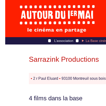
L’association
La Base ciné
Sarrazink Productions
•
2 r Paul Eluard
•
93100 Montreuil sous boi
4 films dans la base