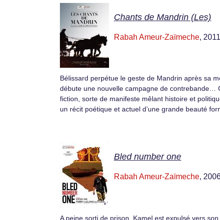
Chants de Mandrin (Les)
Rabah Ameur-Zaïmeche
, 201
Bélissard perpétue le geste de Mandrin après sa mo
débute une nouvelle campagne de contrebande… 
fiction, sorte de manifeste mêlant histoire et politiqu
un récit poétique et actuel d’une grande beauté for
Bled number one
Rabah Ameur-Zaïmeche
, 200
A peine sorti de prison, Kamel est expulsé vers son