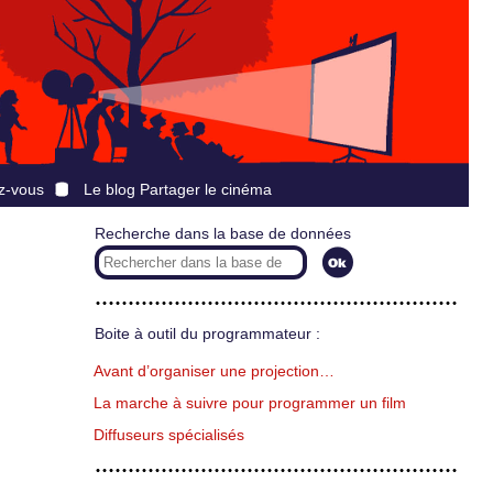
z-vous
Le blog Partager le cinéma
Recherche dans la base de données
Boite à outil du programmateur :
Avant d’organiser une projection…
La marche à suivre pour programmer un film
Diffuseurs spécialisés