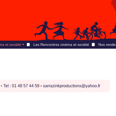
ma et société
Les Rencontres cinéma et société
Nos rende
s
•
Tel : 01 48 57 44 59
•
sarrazinkproductions@yahoo.fr