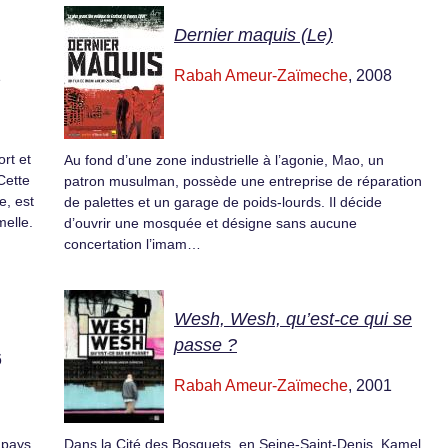
Dernier maquis (Le)
1
Rabah Ameur-Zaïmeche
, 2008
rt et
Au fond d’une zone industrielle à l’agonie, Mao, un
Cette
patron musulman, possède une entreprise de réparation
e, est
de palettes et un garage de poids-lourds. Il décide
melle.
d’ouvrir une mosquée et désigne sans aucune
concertation l’imam…
Wesh, Wesh, qu’est-ce qui se
passe ?
6
Rabah Ameur-Zaïmeche
, 2001
 pays
Dans la Cité des Bosquets, en Seine-Saint-Denis, Kamel