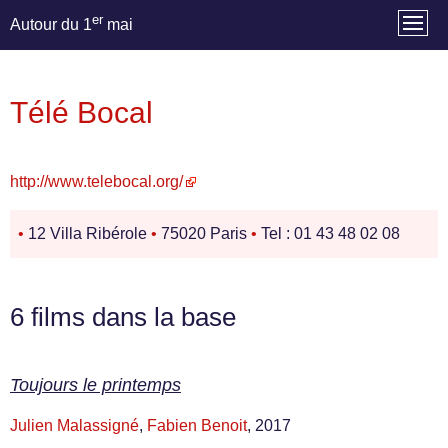
er
Autour du 1
mai
Télé Bocal
http://www.telebocal.org/
•
12 Villa Ribérole
•
75020 Paris
•
Tel : 01 43 48 02 08
6 films dans la base
Toujours le printemps
Julien Malassigné
,
Fabien Benoit
, 2017