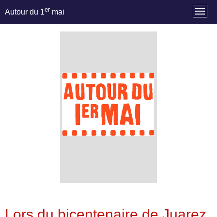
er
Autour du 1
mai
Lors du bicentenaire de Juarez,