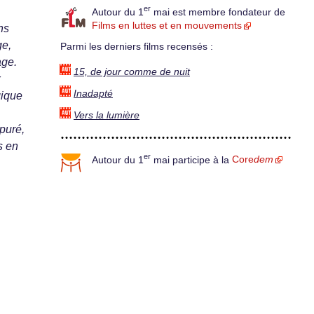
er
Autour du 1
mai est membre fondateur de
Films en luttes et en mouvements
ns
ge,
Parmi les derniers films recensés :
age.
15, de jour comme de nuit
x
Inadapté
gique
Vers la lumière
puré,
s en
er
Autour du 1
mai participe à la
Core
dem