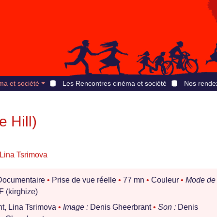
ma et société
Les Rencontres cinéma et société
Nos rende
e Hill)
Lina Tsrimova
ocumentaire
•
Prise de vue réelle
•
77 mn
•
Couleur
•
Mode de
(kirghize)
t, Lina Tsrimova
•
Image :
Denis Gheerbrant
•
Son :
Denis