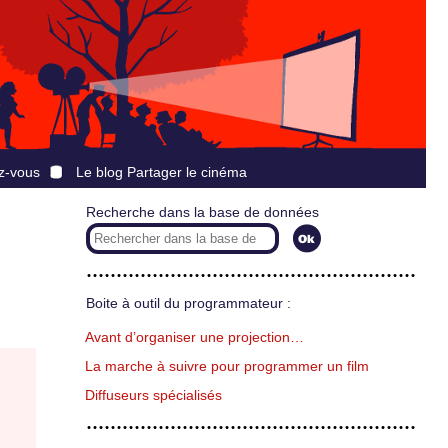
z-vous
Le blog Partager le cinéma
Recherche dans la base de données
Boite à outil du programmateur :
Avant d’organiser une projection…
La marche à suivre pour programmer un film
Diffuseurs spécialisés