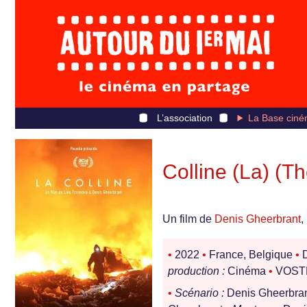
L’association
La Base ciné
Colline (La) (Th
Un film de
Denis Gheerbrant
,
•
2022
•
France, Belgique
•
D
production :
Cinéma
•
VOSTF 
•
Scénario :
Denis Gheerbran