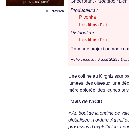
Gheerbrant
•
Montage :
Deni
Producteurs :
© Pivonka
Pivonka
Les films d’ici
Distributeur :
Les films d’Ici
Pour une projection non comm
Fiche créée le :
9 août 2023 /
Derni
Une colline au Kirghizistan 
fumées, des oiseaux, une déc
mère éplorée, des jeunes priv
L’avis de l’ACID
« Au bout de la chaîne de val
globalisée : l’ordure. Au milie
processus d’exploitation. Leur