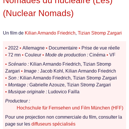
Nomades du nucléaire (Les)
(Nuclear Nomads)
Un film de
Kilian Armando Friedrich
,
Tizian Stromp Zargari
•
2022
•
Allemagne
•
Documentaire
•
Prise de vue réelle
•
72 mn
•
Couleur
•
Mode de production :
Cinéma
•
VF
•
Scénario :
Kilian Armando Friedrich, Tizian Stromp
Zargari
•
Image :
Jacob Kohl, Kilian Armando Friedrich
•
Son :
Kilian Armando Friedrich, Tizian Stromp Zargari
•
Montage :
Gabrielle Azouze, Tizian Stromp Zargari
•
Musique originale :
Ludovico Failla
Producteur :
Hochschule für Fernsehen und Film München (HFF)
Pour une projection non commerciale du film, consulter la
page sur les
diffuseurs spécialisés