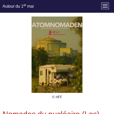
er
Autour du 1
mai
© HFF