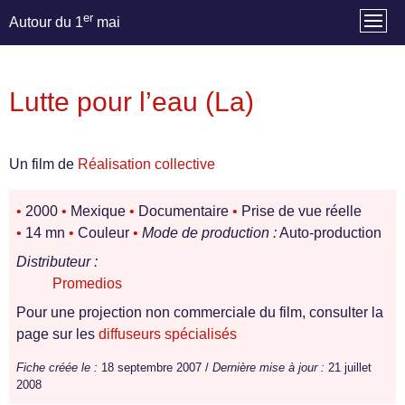
er
Autour du 1
mai
Lutte pour l’eau (La)
Un film de
Réalisation collective
•
2000
•
Mexique
•
Documentaire
•
Prise de vue réelle
•
14 mn
•
Couleur
•
Mode de production :
Auto-production
Distributeur :
Promedios
Pour une projection non commerciale du film, consulter la
page sur les
diffuseurs spécialisés
Fiche créée le :
18 septembre 2007 /
Dernière mise à jour :
21 juillet
2008