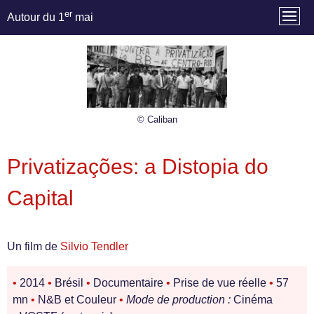
er
Autour du 1
mai
© Caliban
Privatizações: a Distopia do
Capital
Un film de
Silvio Tendler
•
2014
•
Brésil
•
Documentaire
•
Prise de vue réelle
•
57
mn
•
N&B et Couleur
•
Mode de production :
Cinéma