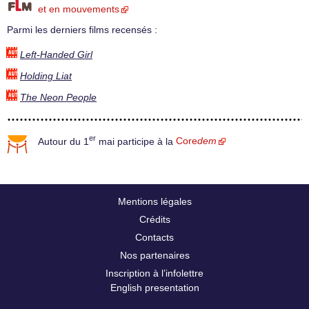
et en mouvements
Parmi les derniers films recensés :
Left-Handed Girl
Holding Liat
The Neon People
er
Autour du 1
mai participe à la
Core
dem
Mentions légales
Crédits
Contacts
Nos partenaires
Inscription à l’infolettre
English presentation