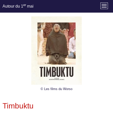
er
Autour du 1
mai
© Les films du Worso
Timbuktu