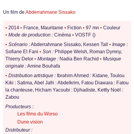
Un film de
Abderrahmane Sissako
•
2014
•
France, Mauritanie
•
Fiction
•
97 mn
•
Couleur
•
Mode de production :
Cinéma
•
VOSTF ()
•
Scénario :
Abderrahmane Sissako, Kessen Tall
•
Image :
Sofiane El Fani
•
Son :
Philippe Welsh, Roman Dymny,
Thierry Delor
•
Montage :
Nadia Ben Rachid
•
Musique
originale :
Amine Bouhafa
•
Distribution artistique :
Ibrahim Ahmed : Kidane, Toulou
Kiki : Satima, Abel Jafri : Abdelkrim, Fatou Diawara : Fatou
la chanteuse, Hicham Yacoubi : Djihadiste, Kettly Noël :
Zabou
Producteurs :
Les films du Worso
Dune vision
Distributeur :