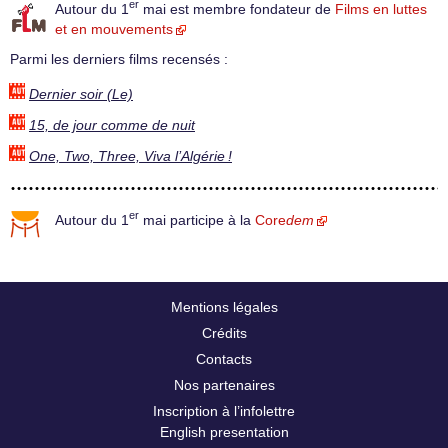
er
Autour du 1
mai est membre fondateur de
Films en luttes
et en mouvements
Parmi les derniers films recensés :
Dernier soir (Le)
15, de jour comme de nuit
One, Two, Three, Viva l’Algérie !
er
Autour du 1
mai participe à la
Core
dem
Mentions légales
Crédits
Contacts
Nos partenaires
Inscription à l’infolettre
English presentation