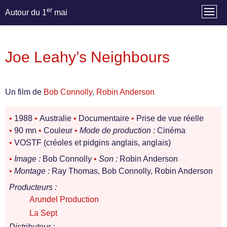
er
Autour du 1
mai
Joe Leahy’s Neighbours
Un film de
Bob Connolly
,
Robin Anderson
•
1988
•
Australie
•
Documentaire
•
Prise de vue réelle
•
90 mn
•
Couleur
•
Mode de production :
Cinéma
•
VOSTF (créoles et pidgins anglais, anglais)
•
Image :
Bob Connolly
•
Son :
Robin Anderson
•
Montage :
Ray Thomas, Bob Connolly, Robin Anderson
Producteurs :
Arundel Production
La Sept
Distributeur :