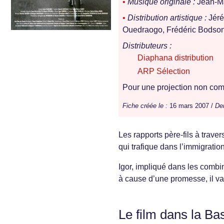
•
Musique originale :
Jean-Ma
•
Distribution artistique :
Jéré
Ouedraogo, Frédéric Bodson
Distributeurs :
Diaphana distribution
ARP Sélection
Pour une projection non comm
Fiche créée le :
16 mars 2007 /
Der
Les rapports père-fils à traver
qui trafique dans l’immigratio
Igor, impliqué dans les combi
à cause d’une promesse, il va d
Le film dans la Ba