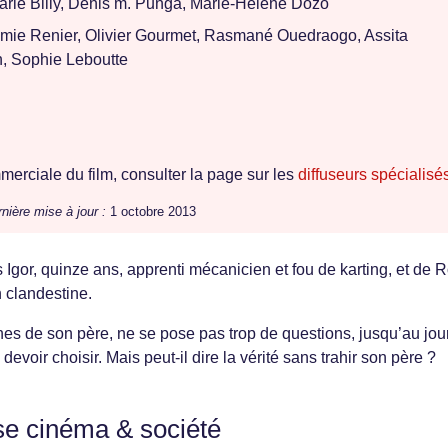
rie Billy, Denis m. Punga, Marie-Hélène Dozo
mie Renier, Olivier Gourmet, Rasmané Ouedraogo, Assita
, Sophie Leboutte
erciale du film, consulter la page sur les
diffuseurs spécialisé
nière mise à jour :
1 octobre 2013
s Igor, quinze ans, apprenti mécanicien et fou de karting, et de 
n clandestine.
nes de son père, ne se pose pas trop de questions, jusqu’au jou
evoir choisir. Mais peut-il dire la vérité sans trahir son père ?
se cinéma & société