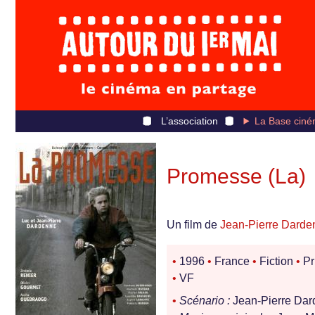
L’association
La Base ciné
Promesse (La)
Un film de
Jean-Pierre Darde
•
1996
•
France
•
Fiction
•
Pr
•
VF
•
Scénario :
Jean-Pierre Da