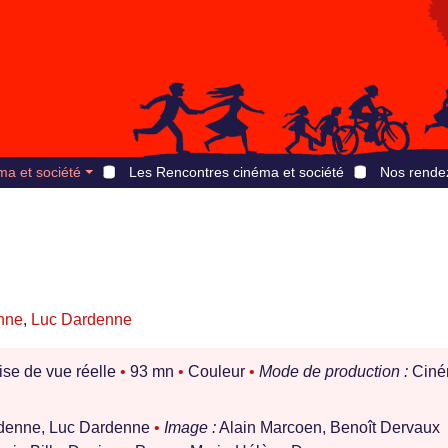
ma et société
Les Rencontres cinéma et société
Nos rende
nne
,
Luc Dardenne
ise de vue réelle
•
93 mn
•
Couleur
•
Mode de production :
Ciné
rdenne, Luc Dardenne
•
Image :
Alain Marcoen, Benoît Dervaux