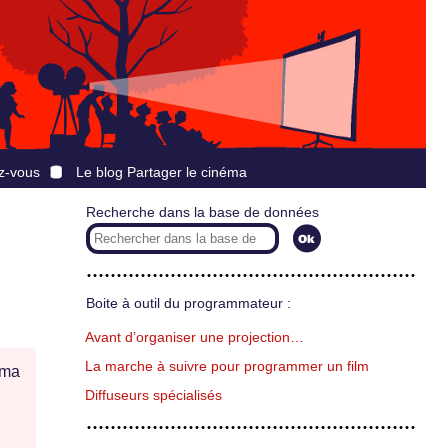
z-vous
Le blog Partager le cinéma
Recherche dans la base de données
Boite à outil du programmateur :
Avant d’organiser une projection…
La marche à suivre pour programmer un film
ma
Diffuseurs spécialisés