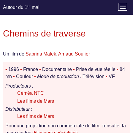
er
Autour du 1
mai
Chemins de traverse
Un film de
Sabrina Malek
,
Arnaud Soulier
•
1996
•
France
•
Documentaire
•
Prise de vue réelle
•
84
mn
•
Couleur
•
Mode de production :
Télévision
•
VF
Producteurs :
Céméa NTC
Les films de Mars
Distributeur :
Les films de Mars
Pour une projection non commerciale du film, consulter la
page sur les
diffuseurs spécialisés