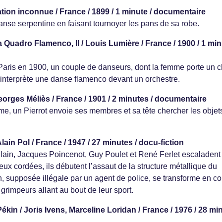
ation inconnue / France / 1899 / 1 minute / documentaire
se serpentine en faisant tournoyer les pans de sa robe.
Quadro Flamenco, II / Louis Lumière / France / 1900 / 1 min
 Paris en 1900, un couple de danseurs, dont la femme porte un 
, interprète une danse flamenco devant un orchestre.
eorges Méliès / France / 1901 / 2 minutes / documentaire
me, un Pierrot envoie ses membres et sa tête chercher les objet
 Alain Pol / France / 1947 / 27 minutes / docu-fiction
Allain, Jacques Poincenot, Guy Poulet et René Ferlet escaladent 
eux cordées, ils débutent l’assaut de la structure métallique du
 supposée illégale par un agent de police, se transforme en co
s grimpeurs allant au bout de leur sport.
kin / Joris Ivens, Marceline Loridan / France / 1976 / 28 mi