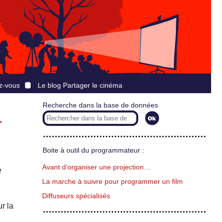
z-vous
Le blog Partager le cinéma
Recherche dans la base de données
r
Boite à outil du programmateur :
Avant d’organiser une projection…
e
La marche à suivre pour programmer un film
Diffuseurs spécialisés
r la