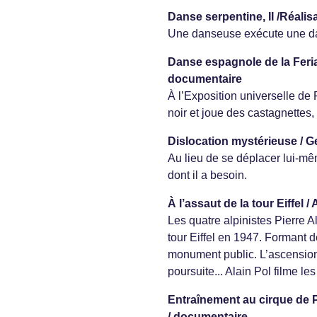
Danse serpentine, II /Réalis
Une danseuse exécute une dan
Danse espagnole de la Feria 
documentaire
À l’Exposition universelle de
noir et joue des castagnettes
Dislocation mystérieuse / G
Au lieu de se déplacer lui-mê
dont il a besoin.
À l’assaut de la tour Eiffel /
Les quatre alpinistes Pierre 
tour Eiffel en 1947. Formant d
monument public. L’ascension,
poursuite... Alain Pol filme le
Entraînement au cirque de Pé
/ documentaire