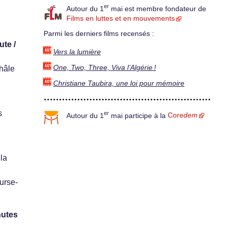
er
Autour du 1
mai est membre fondateur de
Films en luttes et en mouvements
Parmi les derniers films recensés :
ute /
Vers la lumière
One, Two, Three, Viva l’Algérie !
châle
Christiane Taubira, une loi pour mémoire
s
er
Autour du 1
mai participe à la
Core
dem
la
urse-
nutes