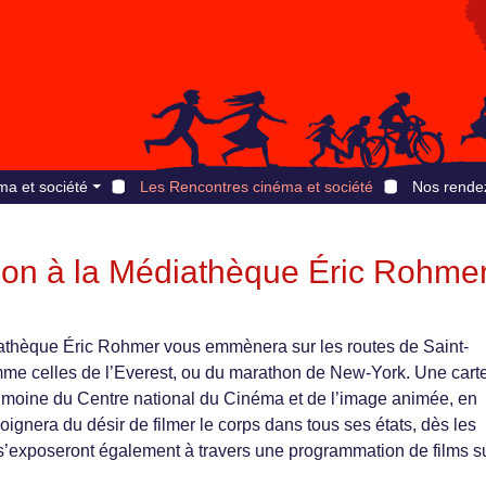
ma et société
Les Rencontres cinéma et société
Nos rende
on à la Médiathèque Éric Rohme
athèque Éric Rohmer vous emmènera sur les routes de Saint-
e celles de l’Everest, ou du marathon de New-York. Une cart
rimoine du Centre national du Cinéma et de l’image animée, en
ignera du désir de filmer le corps dans tous ses états, dès les
s’exposeront également à travers une programmation de films su