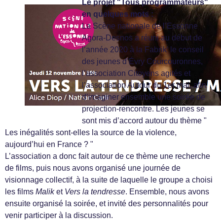
Le projet "Tous programmateurs"
en quelques mots :
La Scène nationale de l’Essonne
Agora-Desnos a réuni au début de
l’année 2020 à la Fabrik’ le conseil
des jeunes d’Évry Courcouronnes,
l’association Citoyens agités et
l’association Autour du 1er mai, afin
d’imaginer ensemble une soirée de
projection-rencontre. Les jeunes se
sont mis d’accord autour du thème "
Les inégalités sont-elles la source de la violence,
aujourd’hui en France ? "
L’association a donc fait autour de ce thème une recherche
de films, puis nous avons organisé une journée de
visionnage collectif, à la suite de laquelle le groupe a choisi
les films
Malik
et
Vers la tendresse
. Ensemble, nous avons
ensuite organisé la soirée, et invité des personnalités pour
venir participer à la discussion.