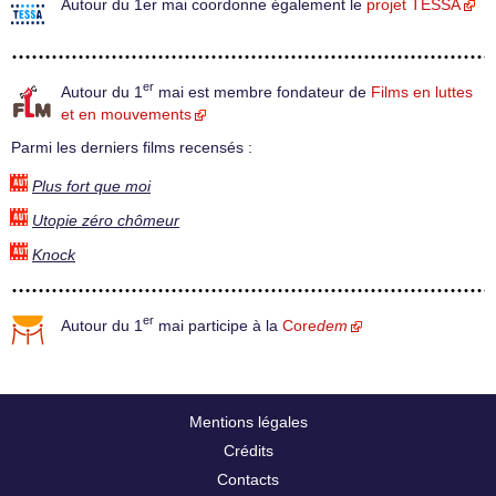
Autour du 1er mai coordonne également le
projet TESSA
er
Autour du 1
mai est membre fondateur de
Films en luttes
et en mouvements
Parmi les derniers films recensés :
Plus fort que moi
Utopie zéro chômeur
Knock
er
Autour du 1
mai participe à la
Core
dem
Mentions légales
Crédits
Contacts