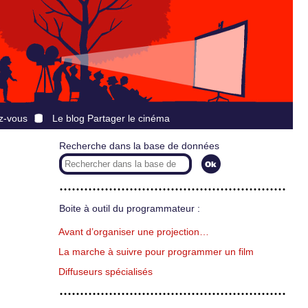
z-vous
Le blog Partager le cinéma
Recherche dans la base de données
Boite à outil du programmateur :
Avant d’organiser une projection…
La marche à suivre pour programmer un film
Diffuseurs spécialisés