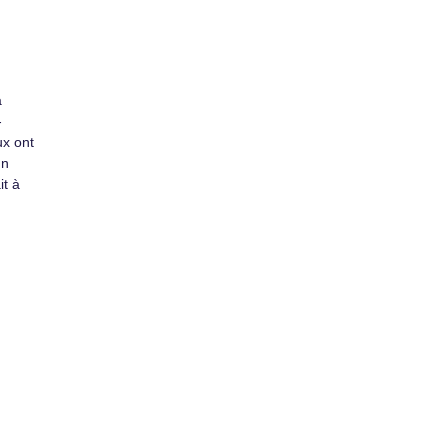
a
-
ux ont
un
it à