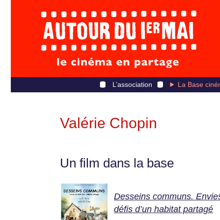
L’association
La Base ciné
Valérie Chopin
Un film dans la base
Desseins communs. Envies
défis d’un habitat partagé