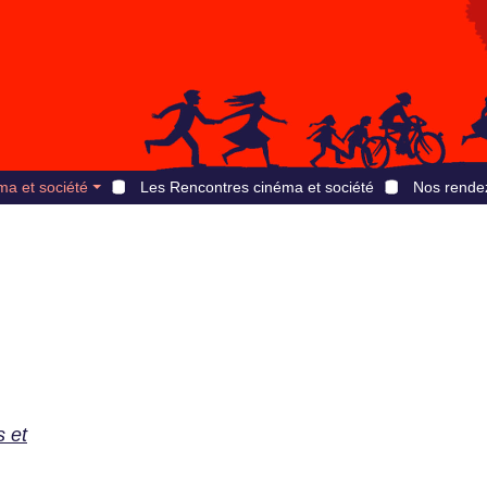
ma et société
Les Rencontres cinéma et société
Nos rende
 et