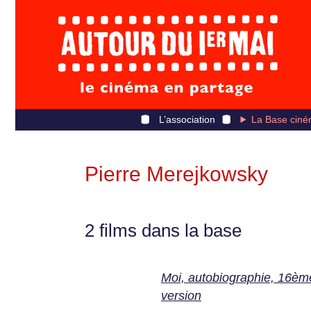
L’association
La Base ciné
Pierre Merejkowsky
2 films dans la base
Moi, autobiographie, 16èm
version