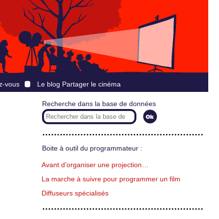
z-vous
Le blog Partager le cinéma
Recherche dans la base de données
Boite à outil du programmateur :
Avant d’organiser une projection…
La marche à suivre pour programmer un film
Diffuseurs spécialisés