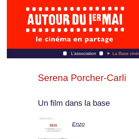
L’association
La Base ciné
Serena Porcher-Carli
Un film dans la base
Enzo