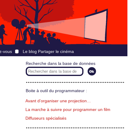
z-vous
Le blog Partager le cinéma
Recherche dans la base de données
Boite à outil du programmateur :
Avant d’organiser une projection…
La marche à suivre pour programmer un film
Diffuseurs spécialisés