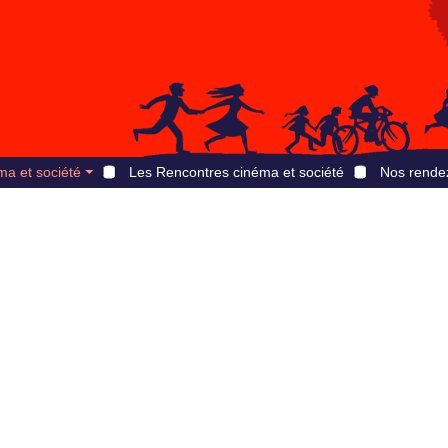
ma et société
Les Rencontres cinéma et société
Nos rende