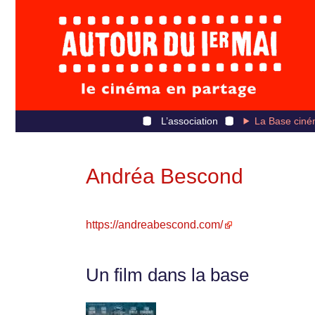
L’association
La Base ciné
Andréa Bescond
https://andreabescond.com/
Un film dans la base