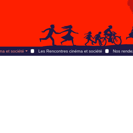
ma et société
Les Rencontres cinéma et société
Nos rende