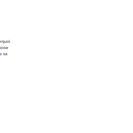
urquoi
opose
e sa