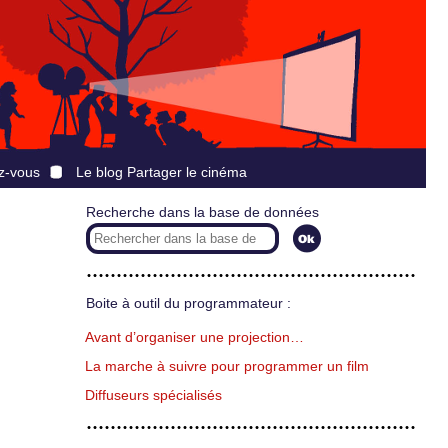
z-vous
Le blog Partager le cinéma
Recherche dans la base de données
Boite à outil du programmateur :
Avant d’organiser une projection…
La marche à suivre pour programmer un film
Diffuseurs spécialisés