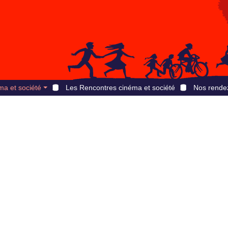
ma et société
Les Rencontres cinéma et société
Nos rende