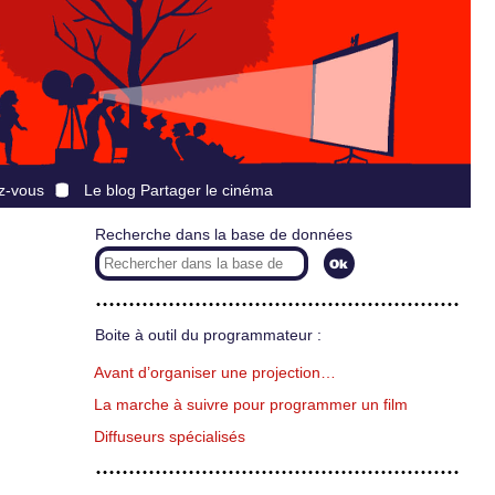
z-vous
Le blog Partager le cinéma
Recherche dans la base de données
Boite à outil du programmateur :
Avant d’organiser une projection…
La marche à suivre pour programmer un film
Diffuseurs spécialisés