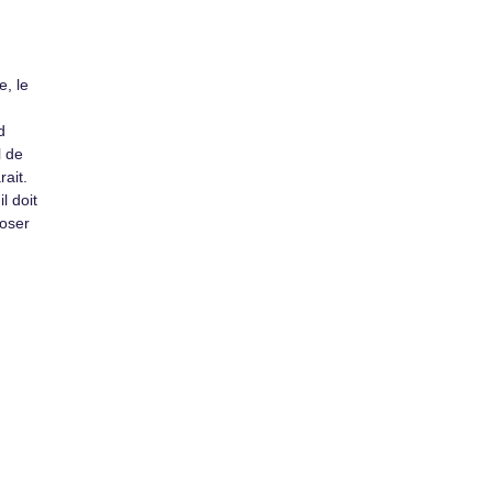
, le
d
l de
rait.
l doit
poser