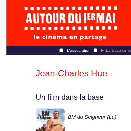
L’association
La Base ciné
Jean-Charles Hue
Un film dans la base
BM du Seigneur (La)