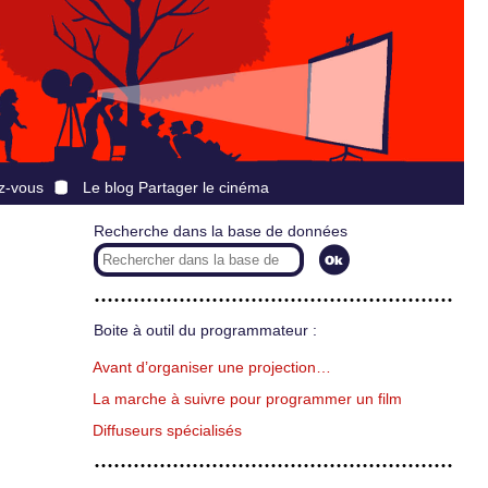
z-vous
Le blog Partager le cinéma
Recherche dans la base de données
Boite à outil du programmateur :
Avant d’organiser une projection…
La marche à suivre pour programmer un film
Diffuseurs spécialisés