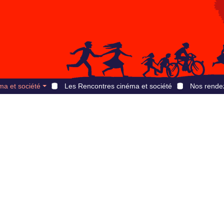
ma et société
Les Rencontres cinéma et société
Nos rende