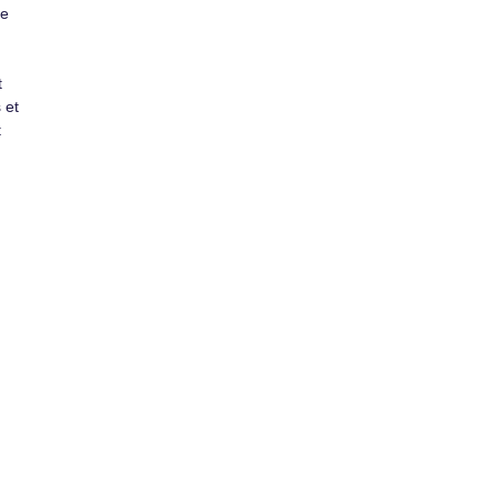
ne
t
 et
t