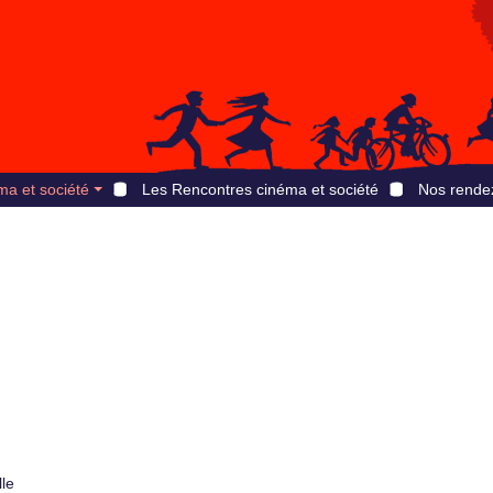
ma et société
Les Rencontres cinéma et société
Nos rende
lle