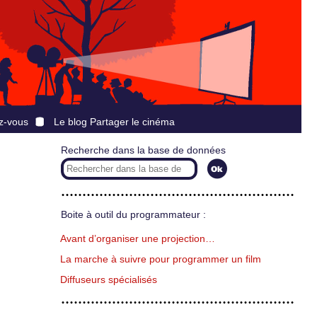
z-vous
Le blog Partager le cinéma
Recherche dans la base de données
Boite à outil du programmateur :
Avant d’organiser une projection…
La marche à suivre pour programmer un film
Diffuseurs spécialisés