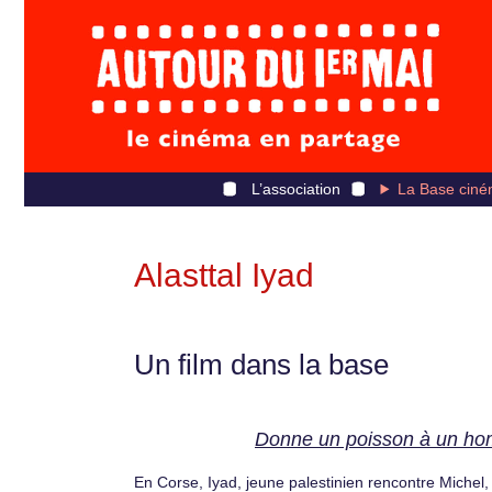
L’association
La Base ciné
Alasttal Iyad
Un film dans la base
Donne un poisson à un h
En Corse, Iyad, jeune palestinien rencontre Michel,