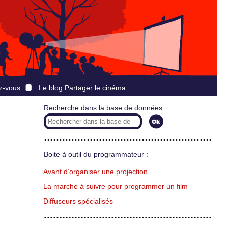
z-vous
Le blog Partager le cinéma
Recherche dans la base de données
Boite à outil du programmateur :
Avant d’organiser une projection…
La marche à suivre pour programmer un film
Diffuseurs spécialisés