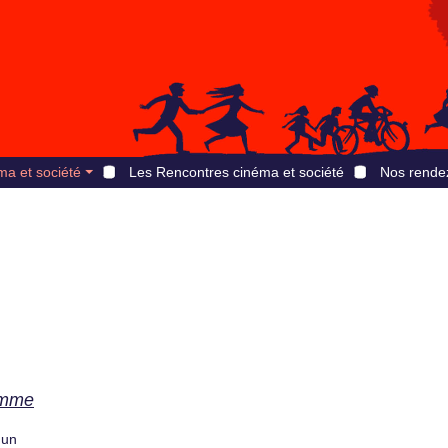
ma et société
Les Rencontres cinéma et société
Nos rende
omme
 un