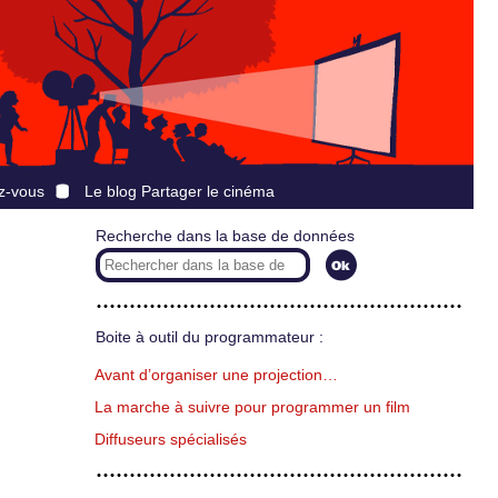
z-vous
Le blog Partager le cinéma
Recherche dans la base de données
Boite à outil du programmateur :
Avant d’organiser une projection…
La marche à suivre pour programmer un film
Diffuseurs spécialisés