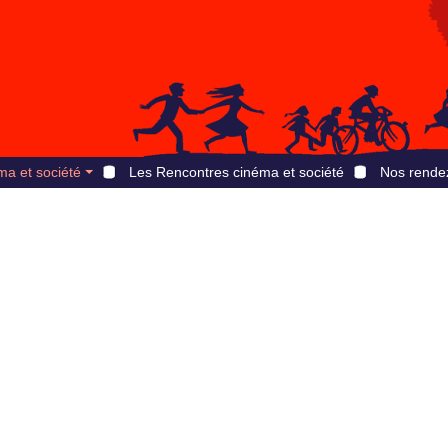
ma et société
Les Rencontres cinéma et société
Nos rende