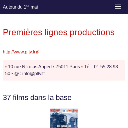
er
Autour du 1
mai
Premières lignes productions
http://www.pltv.fr
•
10 rue Nicolas Appert
•
75011 Paris
•
Tél : 01 55 28 93
50
•
@ : info@pltv.fr
37 films dans la base