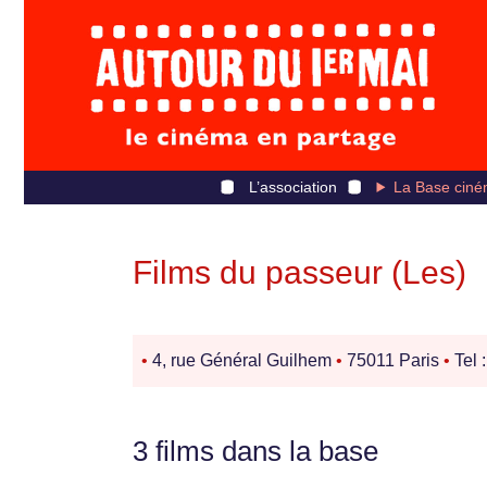
L’association
La Base ciné
Films du passeur (Les)
•
4, rue Général Guilhem
•
75011 Paris
•
Tel 
3 films dans la base