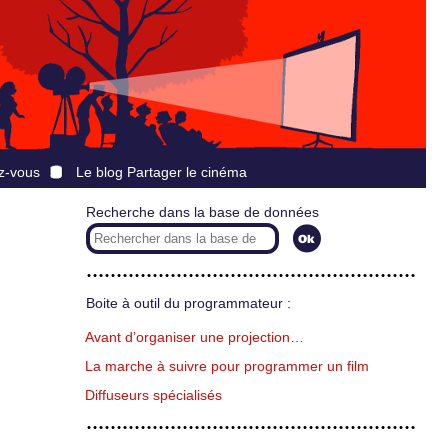
z-vous
Le blog Partager le cinéma
Recherche dans la base de données
Boite à outil du programmateur :
Avant d’organiser une projection…
La marche à suivre pour programmer un film
Diffuseurs spécialisés