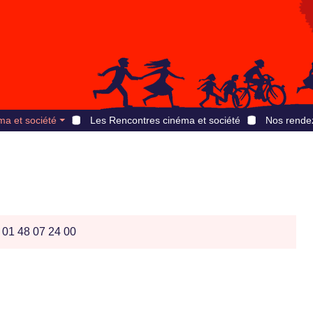
ma et société
Les Rencontres cinéma et société
Nos rende
: 01 48 07 24 00