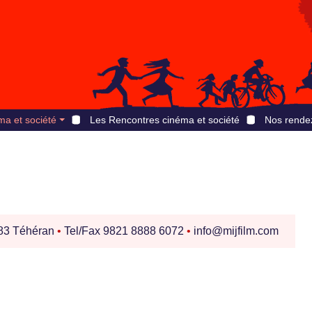
ma et société
Les Rencontres cinéma et société
Nos rende
83 Téhéran
•
Tel/Fax 9821 8888 6072
•
info@mijfilm.com