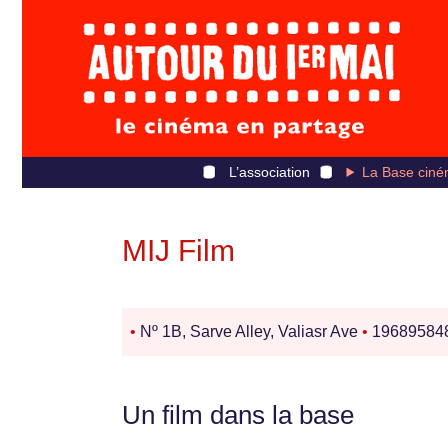
L’association
La Base ciné
MIJ Film
•
Nº 1B, Sarve Alley, Valiasr Ave
•
19689584
Un film dans la base