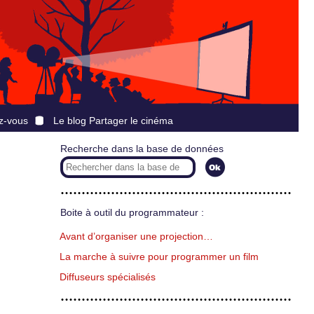
z-vous
Le blog Partager le cinéma
Recherche dans la base de données
Boite à outil du programmateur :
Avant d’organiser une projection…
La marche à suivre pour programmer un film
Diffuseurs spécialisés