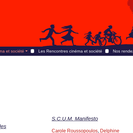
ma et société
Les Rencontres cinéma et société
Nos rende
S.C.U.M. Manifesto
des
Carole Roussopoulos
,
Delphine