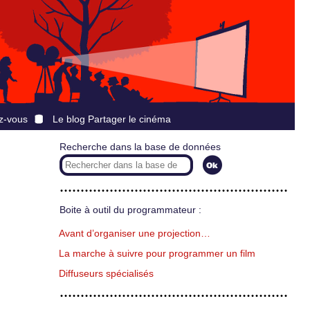
z-vous
Le blog Partager le cinéma
Recherche dans la base de données
Boite à outil du programmateur :
Avant d’organiser une projection…
La marche à suivre pour programmer un film
Diffuseurs spécialisés