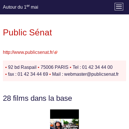
er
Autour du 1
mai
Public Sénat
http://www.publicsenat.fr/
•
92 bd Raspail
•
75006 PARIS
•
Tel : 01 42 34 44 00
•
fax : 01 42 34 44 69
•
Mail : webmaster@publicsenat.fr
28 films dans la base