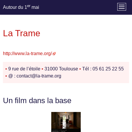
er
Autour du 1
mai
La Trame
http://www.la-trame.org/
•
9 rue de l’étoile
•
31000 Toulouse
•
Tél : 05 61 25 22 55
•
@ : contact@la-trame.org
Un film dans la base