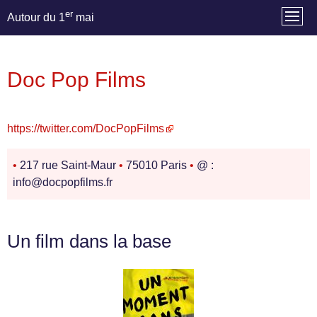
er
Autour du 1
mai
Doc Pop Films
https://twitter.com/DocPopFilms
•
217 rue Saint-Maur
•
75010 Paris
•
@ :
info@docpopfilms.fr
Un film dans la base