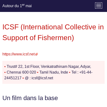
er
Autour du 1
mai
ICSF (International Collective in
Support of Fishermen)
https://www.icsf.net
•
Trust# 22, 1st Floor, Venkatrathinam Nagar, Adyar,
•
Chennai 600 020
•
Tamil Nadu, Inde
•
Tel : +91-44-
24451217
•
@ : icsf@icsf.net
Un film dans la base