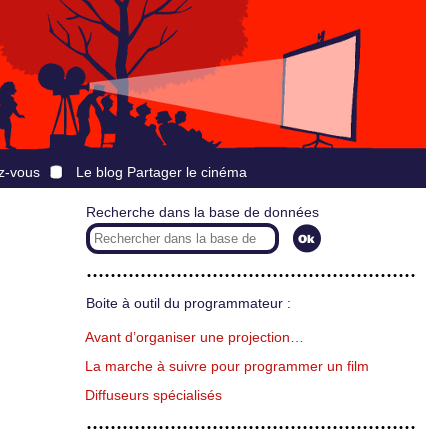
z-vous
Le blog Partager le cinéma
Recherche dans la base de données
Boite à outil du programmateur :
Avant d’organiser une projection…
La marche à suivre pour programmer un film
Diffuseurs spécialisés