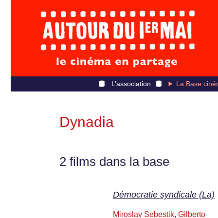
L’association
La Base ciné
Dynadia
2 films dans la base
Démocratie syndicale (La)
Miroslav Sebestik
,
Gilberto