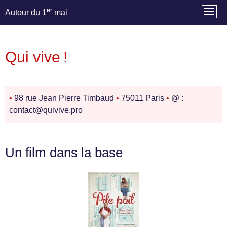
er
Autour du 1
mai
Qui vive !
•
98 rue Jean Pierre Timbaud
•
75011 Paris
•
@ :
contact@quivive.pro
Un film dans la base