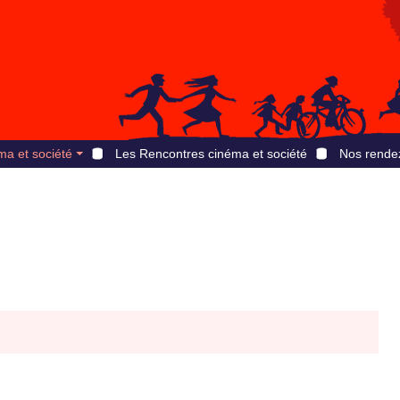
ma et société
Les Rencontres cinéma et société
Nos rende