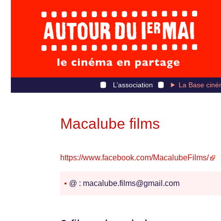
L’association
La Base ciné
Macalube films
https://www.facebook.com/MacalubeFilms/
•
@ : macalube.films@gmail.com