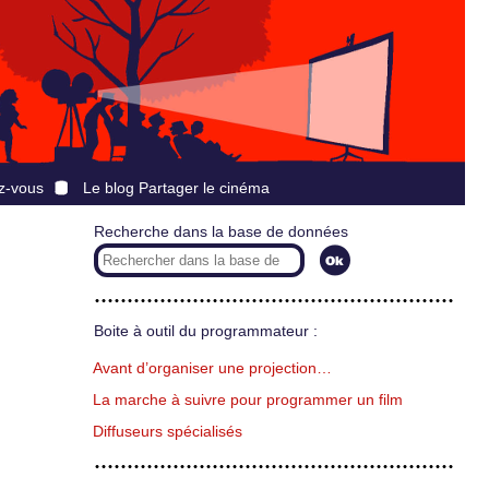
z-vous
Le blog Partager le cinéma
Recherche dans la base de données
Boite à outil du programmateur :
Avant d’organiser une projection…
La marche à suivre pour programmer un film
Diffuseurs spécialisés