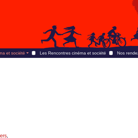
ma et société
Les Rencontres cinéma et société
Nos rende
iers
,