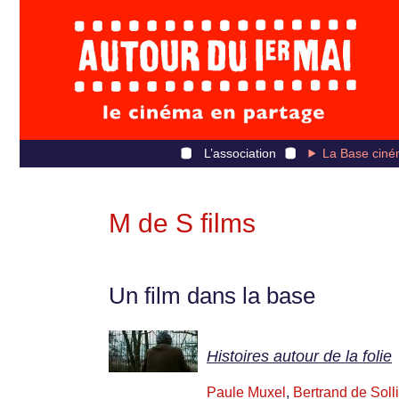
L’association
La Base ciné
M de S films
Un film dans la base
Histoires autour de la folie
Paule Muxel
,
Bertrand de Soll