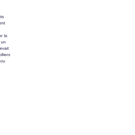
ts
ent
r la
t un
evait
lliers
 ou