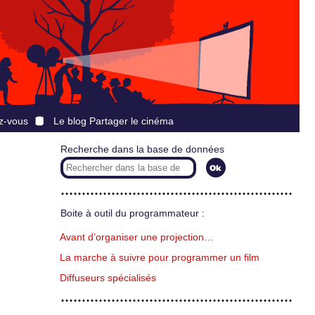
z-vous
Le blog Partager le cinéma
Recherche dans la base de données
Boite à outil du programmateur :
Avant d’organiser une projection…
La marche à suivre pour programmer un film
Diffuseurs spécialisés